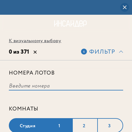
К визуальному выбору
0 из 371
ФИЛЬТР
6
НОМЕРА ЛОТОВ
Выбранным фильтрам не
соответствует ни одного лота
КОМНАТЫ
Студия
1
2
3