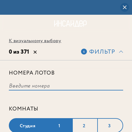
К визуальному выбору
0 из 371
ФИЛЬТР
6
НОМЕРА ЛОТОВ
Выбранным фильтрам не
соответствует ни одного лота
КОМНАТЫ
Студия
1
2
3