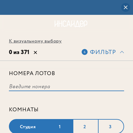
К визуальному выбору
0 из 371
ФИЛЬТР
6
НОМЕРА ЛОТОВ
Выбранным фильтрам не
соответствует ни одного лота
КОМНАТЫ
Студия
1
2
3