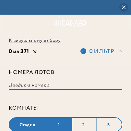
К визуальному выбору
0 из 371
ФИЛЬТР
6
НОМЕРА ЛОТОВ
Выбранным фильтрам не
соответствует ни одного лота
КОМНАТЫ
Студия
1
2
3