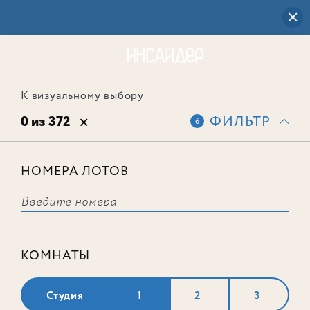
К визуальному выбору
0 из 372
ФИЛЬТР
6
НОМЕРА ЛОТОВ
Выбранным фильтрам не
соответствует ни одного лота
КОМНАТЫ
Студия
1
2
3