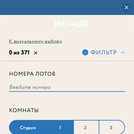
К визуальному выбору
0 из 371
ФИЛЬТР
6
НОМЕРА ЛОТОВ
Выбранным фильтрам не
соответствует ни одного лота
КОМНАТЫ
Студия
1
2
3