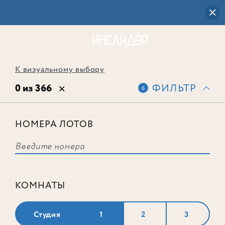
К визуальному выбору
0 из 366
ФИЛЬТР
6
НОМЕРА ЛОТОВ
Выбранным фильтрам не
соответствует ни одного лота
КОМНАТЫ
Студия
1
2
3