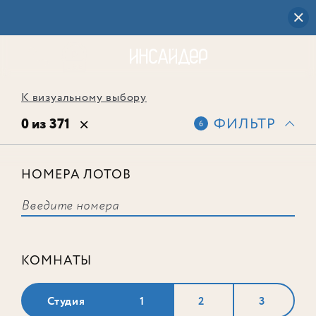
К визуальному выбору
0 из 371
ФИЛЬТР
6
НОМЕРА ЛОТОВ
Выбранным фильтрам не
соответствует ни одного лота
КОМНАТЫ
Студия
1
2
3