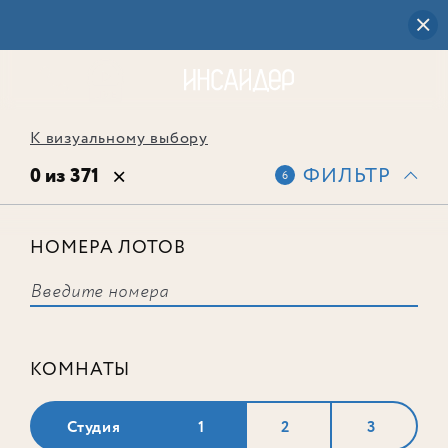
К визуальному выбору
0 из 371
ФИЛЬТР
6
НОМЕРА ЛОТОВ
Выбранным фильтрам не
соответствует ни одного лота
КОМНАТЫ
Студия
1
2
3