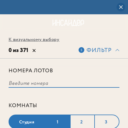
К визуальному выбору
0 из 371
ФИЛЬТР
5
НОМЕРА ЛОТОВ
Выбранным фильтрам не
соответствует ни одного лота
КОМНАТЫ
Студия
1
2
3