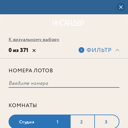
К визуальному выбору
0 из 371
ФИЛЬТР
5
НОМЕРА ЛОТОВ
Выбранным фильтрам не
соответствует ни одного лота
КОМНАТЫ
Студия
1
2
3