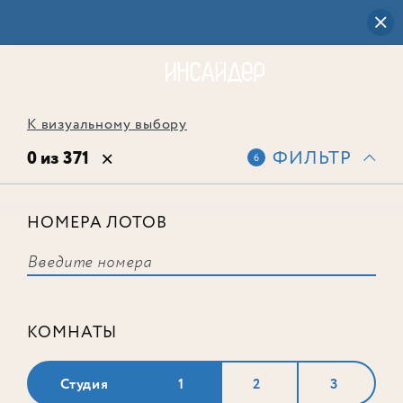
К визуальному выбору
0 из 371
ФИЛЬТР
6
НОМЕРА ЛОТОВ
Выбранным фильтрам не
соответствует ни одного лота
КОМНАТЫ
Студия
1
2
3