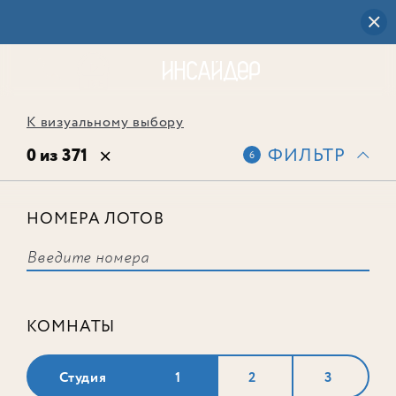
К визуальному выбору
0 из 371
ФИЛЬТР
6
НОМЕРА ЛОТОВ
Выбранным фильтрам не
соответствует ни одного лота
КОМНАТЫ
Студия
1
2
3