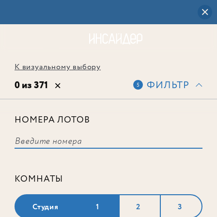
К визуальному выбору
0 из 371
ФИЛЬТР
5
НОМЕРА ЛОТОВ
Выбранным фильтрам не
соответствует ни одного лота
КОМНАТЫ
Студия
1
2
3