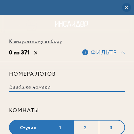
К визуальному выбору
0 из 371
ФИЛЬТР
5
НОМЕРА ЛОТОВ
Выбранным фильтрам не
соответствует ни одного лота
КОМНАТЫ
Студия
1
2
3