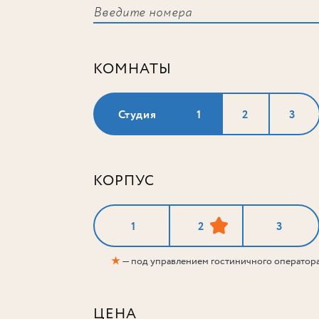
КОМНАТЫ
Студия
1
2
3
КОРПУС
1
2
3
★
— под управлением гостиничного оператор
ЦЕНА