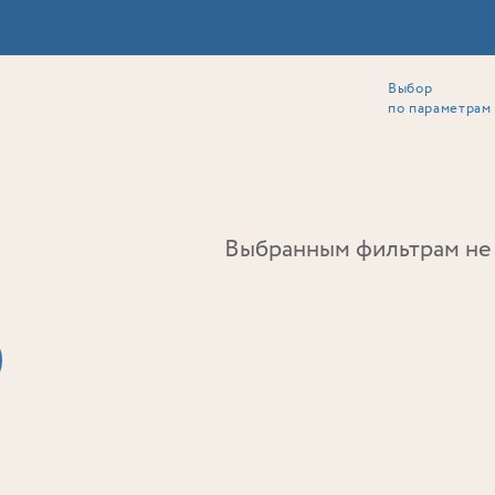
Выбор
ии
Локация
Инвесторам
Собственникам
Способы покупки
по параметрам
Ь
Выбранным фильтрам не 