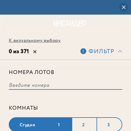
К визуальному выбору
0 из 371
ФИЛЬТР
5
НОМЕРА ЛОТОВ
Выбранным фильтрам не
соответствует ни одного лота
КОМНАТЫ
Студия
1
2
3