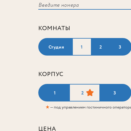
КОМНАТЫ
Студия
1
2
3
КОРПУС
1
2
3
★
— под управлением гостиничного оператор
ЦЕНА