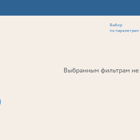
Выбор
ии
Локация
Инвесторам
Собственникам
Способы покупки
по параметрам
Ь
Выбранным фильтрам не 