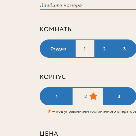
КОМНАТЫ
Студия
1
2
3
КОРПУС
1
2
3
★
— под управлением гостиничного оператор
ЦЕНА