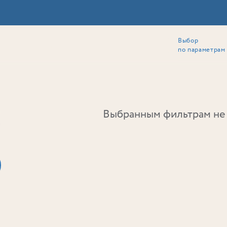
Выбор
ии
Локация
Инвесторам
Собственникам
Способы покупки
по параметрам
Ь
Выбранным фильтрам не 