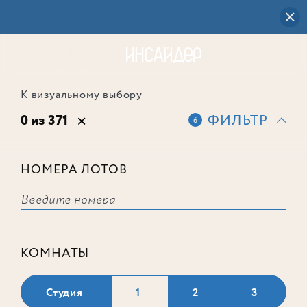
К визуальному выбору
0 из 371
ФИЛЬТР
6
НОМЕРА ЛОТОВ
Выбранным фильтрам не
соответствует ни одного лота
КОМНАТЫ
Студия
1
2
3