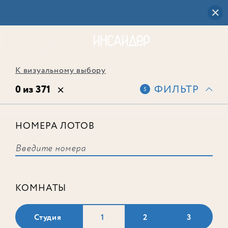
К визуальному выбору
0 из 371
ФИЛЬТР
5
НОМЕРА ЛОТОВ
Выбранным фильтрам не
соответствует ни одного лота
КОМНАТЫ
Студия
1
2
3