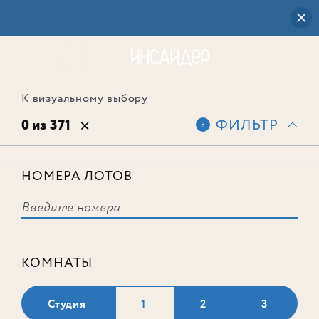
К визуальному выбору
0 из 371
ФИЛЬТР
5
НОМЕРА ЛОТОВ
Выбранным фильтрам не
соответствует ни одного лота
КОМНАТЫ
Студия
1
2
3