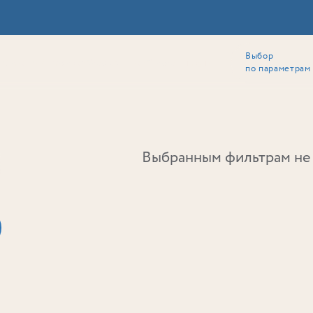
Выбор
ии
Локация
Инвесторам
Собственникам
Способы покупки
по параметрам
Ь
Выбранным фильтрам не 