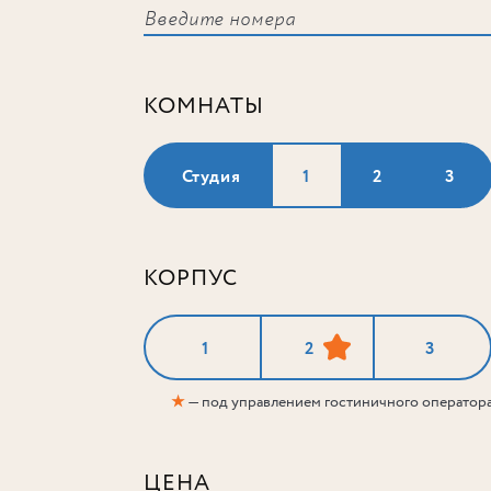
КОМНАТЫ
Студия
1
2
3
КОРПУС
1
2
3
★
— под управлением гостиничного оператор
ЦЕНА