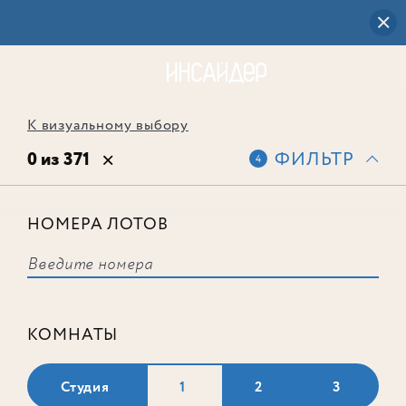
К визуальному выбору
0 из 371
ФИЛЬТР
4
НОМЕРА ЛОТОВ
Выбранным фильтрам не
соответствует ни одного лота
КОМНАТЫ
Студия
1
2
3