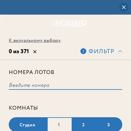
К визуальному выбору
0 из 371
ФИЛЬТР
5
НОМЕРА ЛОТОВ
Выбранным фильтрам не
соответствует ни одного лота
КОМНАТЫ
Студия
1
2
3