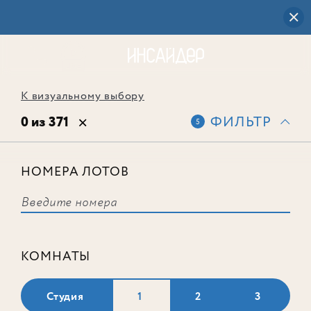
К визуальному выбору
0 из 371
ФИЛЬТР
5
НОМЕРА ЛОТОВ
Выбранным фильтрам не
соответствует ни одного лота
КОМНАТЫ
Студия
1
2
3