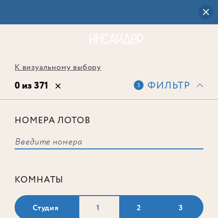
К визуальному выбору
0 из 371
ФИЛЬТР
3
НОМЕРА ЛОТОВ
Выбранным фильтрам не
соответствует ни одного лота
КОМНАТЫ
Студия
1
2
3