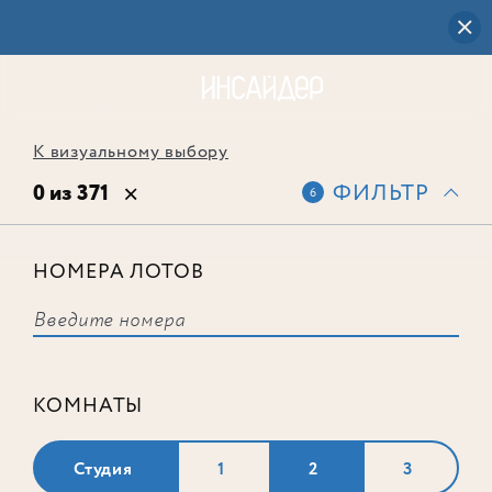
К визуальному выбору
0 из 371
ФИЛЬТР
6
НОМЕРА ЛОТОВ
Выбранным фильтрам не
соответствует ни одного лота
КОМНАТЫ
Студия
1
2
3