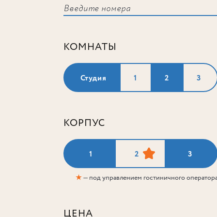
КОМНАТЫ
Студия
1
2
3
КОРПУС
1
2
3
★
— под управлением гостиничного оператор
ЦЕНА