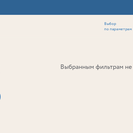
Выбор
ии
Локация
Инвесторам
Собственникам
Способы покупки
по параметрам
Ь
Выбранным фильтрам не 