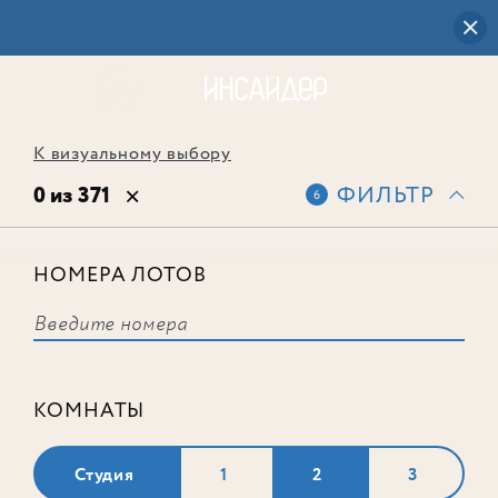
К визуальному выбору
0 из 371
ФИЛЬТР
6
НОМЕРА ЛОТОВ
Выбранным фильтрам не
соответствует ни одного лота
КОМНАТЫ
Студия
1
2
3