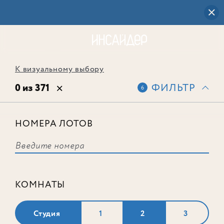
К визуальному выбору
0 из 371
ФИЛЬТР
6
НОМЕРА ЛОТОВ
Выбранным фильтрам не
соответствует ни одного лота
КОМНАТЫ
Студия
1
2
3