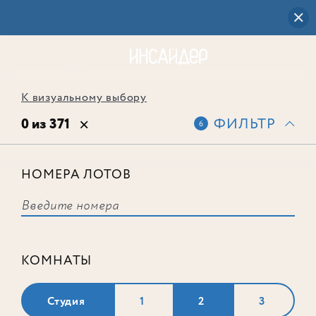
К визуальному выбору
0 из 371
ФИЛЬТР
6
НОМЕРА ЛОТОВ
Выбранным фильтрам не
соответствует ни одного лота
КОМНАТЫ
Студия
1
2
3