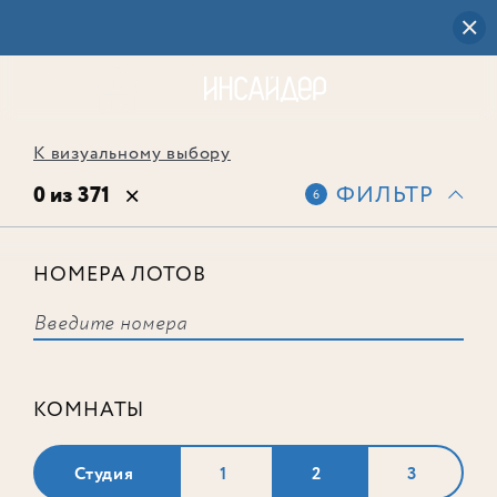
К визуальному выбору
0 из 371
ФИЛЬТР
6
НОМЕРА ЛОТОВ
Выбранным фильтрам не
соответствует ни одного лота
КОМНАТЫ
Студия
1
2
3