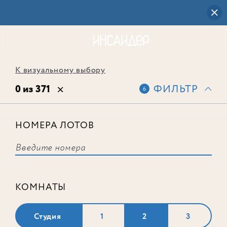
К визуальному выбору
0 из 371
ФИЛЬТР
6
НОМЕРА ЛОТОВ
Выбранным фильтрам не
соответствует ни одного лота
КОМНАТЫ
Студия
1
2
3