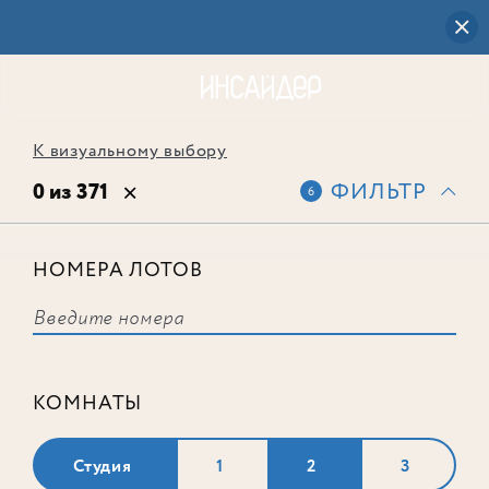
К визуальному выбору
0 из 371
ФИЛЬТР
6
НОМЕРА ЛОТОВ
Выбранным фильтрам не
соответствует ни одного лота
КОМНАТЫ
Студия
1
2
3