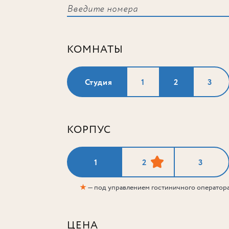
КОМНАТЫ
Студия
1
2
3
КОРПУС
1
2
3
★
— под управлением гостиничного оператор
ЦЕНА