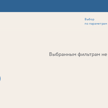
Выбор
ии
Локация
Инвесторам
Собственникам
Способы покупки
по параметрам
Ь
Выбранным фильтрам не 