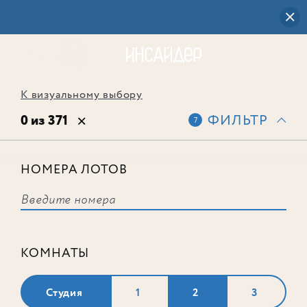
К визуальному выбору
0 из 371
ФИЛЬТР
7
НОМЕРА ЛОТОВ
Выбранным фильтрам не
соответствует ни одного лота
КОМНАТЫ
Студия
1
2
3