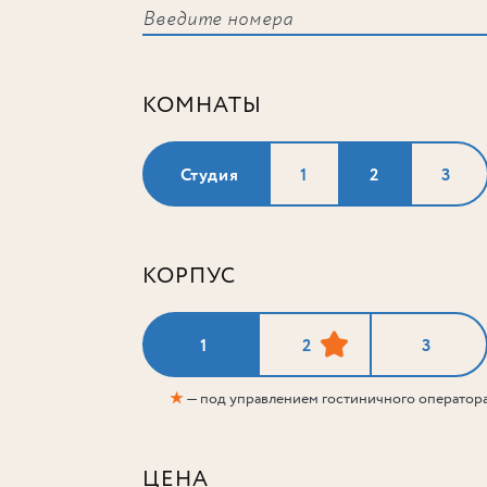
КОМНАТЫ
Студия
1
2
3
КОРПУС
1
2
3
★
— под управлением гостиничного оператор
ЦЕНА