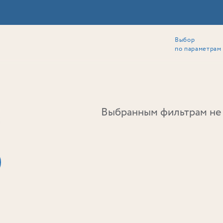
Выбор
ии
Локация
Инвесторам
Собственникам
Способы покупки
по параметрам
Ь
Выбранным фильтрам не 