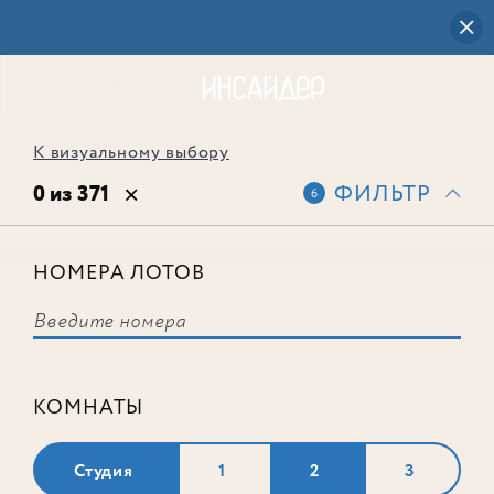
К визуальному выбору
0 из 371
ФИЛЬТР
6
НОМЕРА ЛОТОВ
Выбранным фильтрам не
соответствует ни одного лота
КОМНАТЫ
Студия
1
2
3