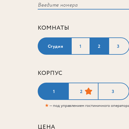
КОМНАТЫ
Студия
1
2
3
КОРПУС
1
2
3
★
— под управлением гостиничного оператор
ЦЕНА