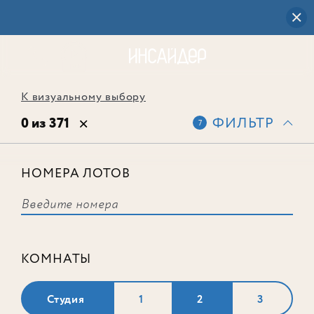
К визуальному выбору
0 из 371
ФИЛЬТР
7
НОМЕРА ЛОТОВ
Выбранным фильтрам не
соответствует ни одного лота
КОМНАТЫ
Студия
1
2
3