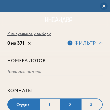
К визуальному выбору
0 из 371
ФИЛЬТР
7
НОМЕРА ЛОТОВ
Выбранным фильтрам не
соответствует ни одного лота
КОМНАТЫ
Студия
1
2
3