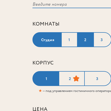
КОМНАТЫ
Студия
1
2
3
КОРПУС
1
2
3
★
— под управлением гостиничного оператор
ЦЕНА