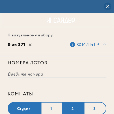
К визуальному выбору
0 из 371
ФИЛЬТР
6
НОМЕРА ЛОТОВ
Выбранным фильтрам не
соответствует ни одного лота
КОМНАТЫ
Студия
1
2
3