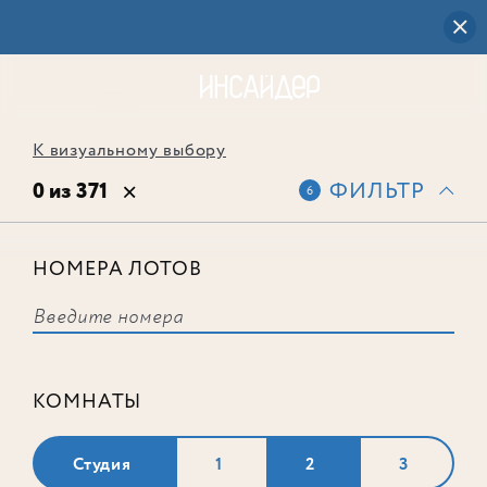
К визуальному выбору
0 из 371
ФИЛЬТР
6
НОМЕРА ЛОТОВ
Выбранным фильтрам не
соответствует ни одного лота
КОМНАТЫ
Студия
1
2
3