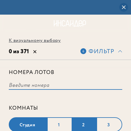
К визуальному выбору
0 из 371
ФИЛЬТР
6
НОМЕРА ЛОТОВ
Выбранным фильтрам не
соответствует ни одного лота
КОМНАТЫ
Студия
1
2
3