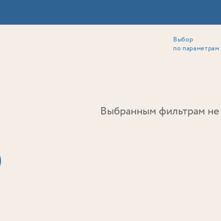
Выбор
ии
Локация
Инвесторам
Собственникам
Способы покупки
по параметрам
Ь
Выбранным фильтрам не 