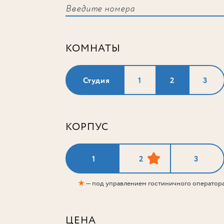
КОМНАТЫ
Студия
1
2
3
КОРПУС
1
2
3
★
— под управлением гостиничного оператор
ЦЕНА