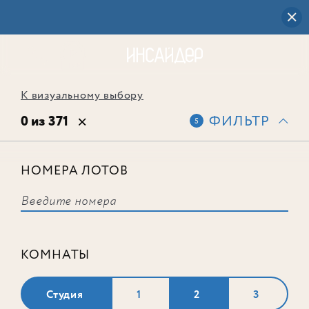
К визуальному выбору
0 из 371
ФИЛЬТР
5
НОМЕРА ЛОТОВ
Выбранным фильтрам не
соответствует ни одного лота
КОМНАТЫ
Студия
1
2
3