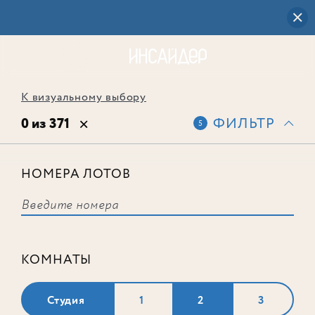
К визуальному выбору
0 из 371
ФИЛЬТР
5
НОМЕРА ЛОТОВ
Выбранным фильтрам не
соответствует ни одного лота
КОМНАТЫ
Студия
1
2
3