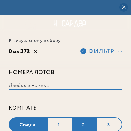
К визуальному выбору
0 из 372
ФИЛЬТР
6
НОМЕРА ЛОТОВ
Выбранным фильтрам не
соответствует ни одного лота
КОМНАТЫ
Студия
1
2
3